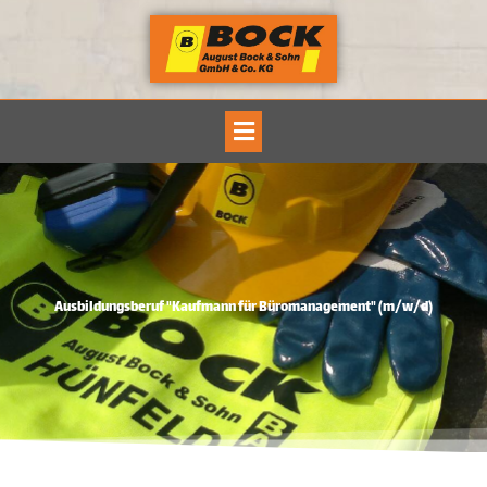
Zum
Inhalt
springen
Main
Menu
Ausbildungsberuf "Kaufmann für Büromanagement" (m/w/d)